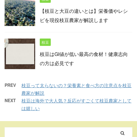
【枝豆と大豆の違いとは】栄養価やレシ
ピを現役枝豆農家が解説します
枝豆
枝豆はGI値が低い最高の食材！健康志向
の方は必見です
PREV
枝豆って太らないの？栄養素と食べ方の注意点を枝豆
農家が解説
NEXT
枝豆は海外で大人気？反応がすごくて枝豆農家として
は嬉しい