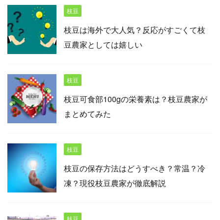
枝豆
枝豆は海外で大人気？反応がすごくて枝
豆農家としては嬉しい
枝豆
枝豆可食部100gの栄養素は？枝豆農家が
まとめてみた
枝豆
枝豆の保存方法はどうすべき？常温？冷
凍？現役枝豆農家が徹底解説
枝豆